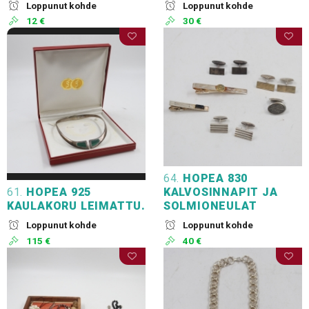
Loppunut kohde
Loppunut kohde
12 €
30 €
64.
HOPEA 830
61.
HOPEA 925
KALVOSINNAPIT JA
KAULAKORU LEIMATTU.
SOLMIONEULAT
Loppunut kohde
Loppunut kohde
115 €
40 €