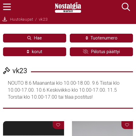
Huutokaupat
/
vk23
Hae
Tuotenumero
korut
Piilotus päättyi
vk23
NOUTO 8.6 Maanantai klo 10.00-18.00. 9.6 Tiistai klo
10.00-17.00. 10.6 Keskiviikko klo 10.00-17.00. 11.5
Torstai klo 10.00-17.00 tai tilaa postitus!