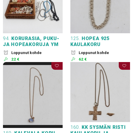
94.
KORURASIA, PUKU-
125.
HOPEA 925
JA HOPEAKORUJA YM
KAULAKORU
Loppunut kohde
Loppunut kohde
22 €
62 €
160.
KK SYSMÄN RISTI