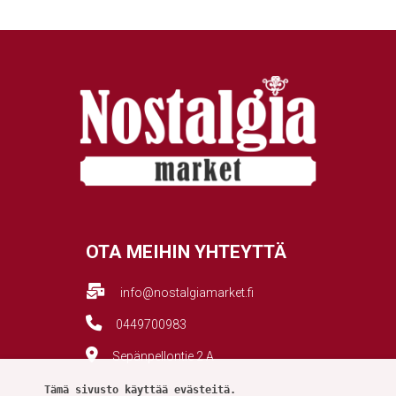
OTA MEIHIN YHTEYTTÄ
info@nostalgiamarket.fi
0449700983
Sepänpellontie 2 A
Tämä sivusto käyttää evästeitä.