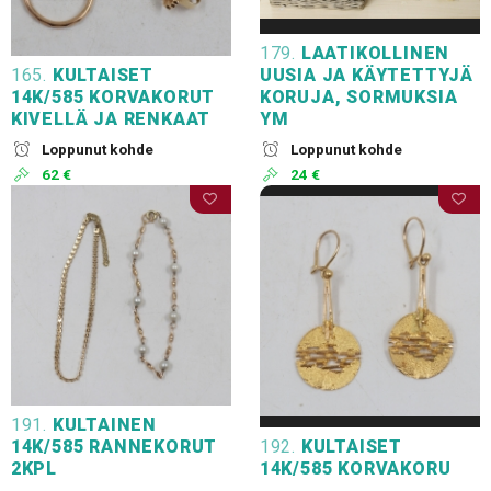
179.
LAATIKOLLINEN
165.
KULTAISET
UUSIA JA KÄYTETTYJÄ
14K/585 KORVAKORUT
KORUJA, SORMUKSIA
KIVELLÄ JA RENKAAT
YM
Loppunut kohde
Loppunut kohde
62 €
24 €
191.
KULTAINEN
14K/585 RANNEKORUT
192.
KULTAISET
2KPL
14K/585 KORVAKORU