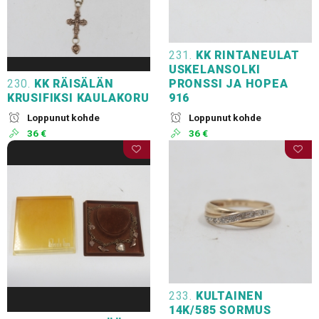
231.
KK RINTANEULAT
USKELANSOLKI
230.
KK RÄISÄLÄN
PRONSSI JA HOPEA
KRUSIFIKSI KAULAKORU
916
Loppunut kohde
Loppunut kohde
36 €
36 €
233.
KULTAINEN
14K/585 SORMUS