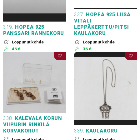
337.
HOPEA 925 LIISA
VITALI
319.
HOPEA 925
LEPPÄKERTTU/PITSI
PANSSARI RANNEKORU
KAULAKORU
Loppunut kohde
Loppunut kohde
46 €
36 €
338.
KALEVALA KORUN
VIIPURIN RINKILÄ
KORVAKORUT
339.
KAULAKORU
Loppunut kohde
Loppunut kohde