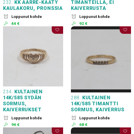
232.
KK AARRE-KÄÄTY
TIMANTEILLA, EI
KAULAKORU, PRONSSIA
KAIVERRUSTA
Loppunut kohde
Loppunut kohde
44 €
92 €
234.
KULTAINEN
14K/585 SYDÄN
288.
KULTAINEN
SORMUS,
14K/585 TIMANTTI
KAIVERRUKSET
SORMUS, KAIVERRUS
Loppunut kohde
Loppunut kohde
96 €
68 €