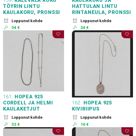
159.
KALEVALA KORU
KAULAKORU JA
TÖYRIN LINTU
HATTULAN LINTU
KAULAKORU, PRONSSI
RINTANEULA, PRONSSI
Loppunut kohde
Loppunut kohde
34 €
24 €
161.
HOPEA 925
CORDELL JA HELMI
162.
HOPEA 925
KAULAKETJUT
KIVIRIIPUS
Loppunut kohde
Loppunut kohde
32 €
16 €