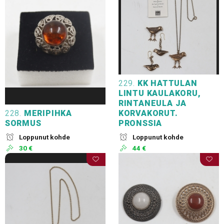
229.
KK HATTULAN
LINTU KAULAKORU,
RINTANEULA JA
228.
MERIPIHKA
KORVAKORUT.
SORMUS
PRONSSIA
Loppunut kohde
Loppunut kohde
30 €
44 €