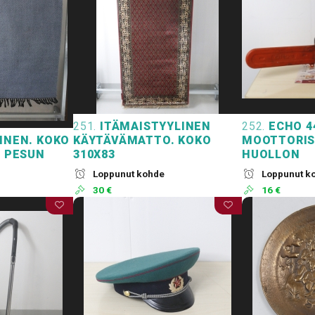
251.
ITÄMAISTYYLINEN
252.
ECHO 4
INEN. KOKO
KÄYTÄVÄMATTO. KOKO
MOOTTORIS
I PESUN
310X83
HUOLLON
Loppunut kohde
Loppunut k
30 €
16 €