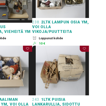
238.
2LTK LAMPUN OSIA YM,
US
VOI OLLA
A, VIEHEITÄ YM
VIKOJA/PUUTTEITA
ohde
Loppunut kohde
10 €
KAALIMAN
243.
1LTK PUISIA
 YM, VOI OLLA
LANKARULLIA, SIDOTTU