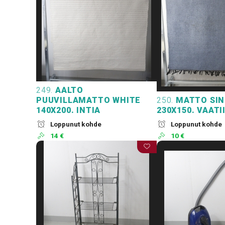
249.
AALTO
PUUVILLAMATTO WHITE
250.
MATTO SIN
140X200. INTIA
230X150. VAATI
Loppunut kohde
Loppunut kohde
14 €
10 €