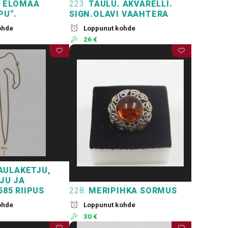
E ELOMAA
223.
TAULU. AKVARELLI.
PU".
SIGN.OLAVI VAAHTERA
ohde
Loppunut kohde
26 €
AULAKETJU,
JU JA
585 RIIPUS
228.
MERIPIHKA SORMUS
ohde
Loppunut kohde
30 €