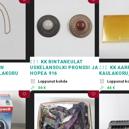
231.
KK RINTANEULAT
ÄN
USKELANSOLKI PRONSSI JA
232.
KK AAR
ULAKORU
HOPEA 916
KAULAKORU
Loppunut kohde
Loppunut k
36 €
44 €