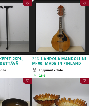
EPIT 2KPL,
213.
LANDOLA MANDOLIINI
ÄDETTÄVÄ
M-90. MADE IN FINLAND
ohde
Loppunut kohde
28 €