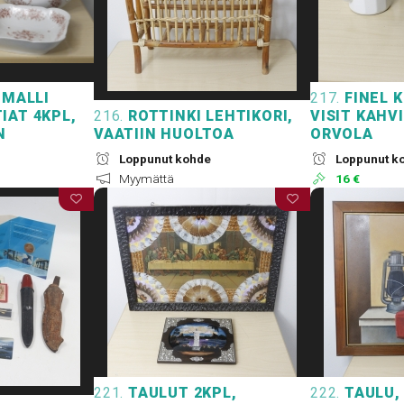
-MALLI
217.
FINEL K
IAT 4KPL,
216.
ROTTINKI LEHTIKORI,
VISIT KAHV
N
VAATIIN HUOLTOA
ORVOLA
Loppunut kohde
Loppunut k
Myymättä
16 €
221.
TAULUT 2KPL,
222.
TAULU, 