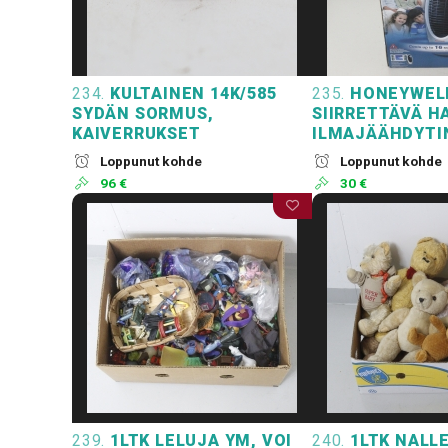
234.
KULTAINEN 14K/585
235.
HONEYWEL
SYDÄN SORMUS,
SIIRRETTÄVÄ H
KAIVERRUKSET
ILMAJÄÄHDYTI
Loppunut kohde
Loppunut kohde
96 €
30 €
239.
1LTK LELUJA YM, VOI
240.
1LTK NALLE