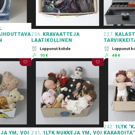
L
AIHDUTTAVA
236.
KRAVAATTEJA
237.
KALAST
N
LAATIKOLLINEN
TARVIKKEIT
Loppunut kohde
Loppunut k
10 €
48 €
242.
1LTK "
JA YM, VOI
241.
1LTK NUKKEJA YM, VOI
KAKAROITA"