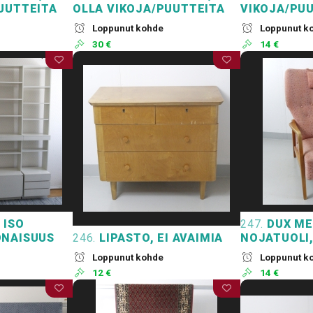
UUTTEITA
OLLA VIKOJA/PUUTTEITA
VIKOJA/PU
Loppunut kohde
Loppunut k
30 €
14 €
 ISO
247.
DUX ME
ONAISUUS
246.
LIPASTO, EI AVAIMIA
NOJATUOLI
Loppunut kohde
Loppunut k
12 €
14 €