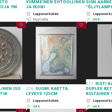
STO
VIIMMEINEN EHTOOLLINEN
SIGN AARN
KOJA YM
JA IKONI
"ÖLJYLAMP
Loppunut kohde
Loppunut k
Myymättä
40 €
227.
RISTI K
LINEN ISO
226.
SUOMI KARTTA.
DUPLEE KET
TIN
LEVEYS 125CM
KULTAINEN 
Loppunut kohde
Loppunut k
24 €
44 €