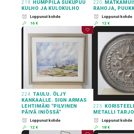
219.
HUMPPILA SUKUPUU
220.
MATKAMUI
KULHO JA KULOKULHO
RAHOJA, PUUK
Loppunut kohde
Loppunut kohde
16 €
12 €
224.
TAULU. ÖLJY
KANKAALLE. SIGN ARMAS
LEHTIMÄKI "PILVINEN
225.
KORISTEEL
PÄIVÄ INIÖSSÄ"
METALLI TARJO
Loppunut kohde
Loppunut kohde
12 €
18 €