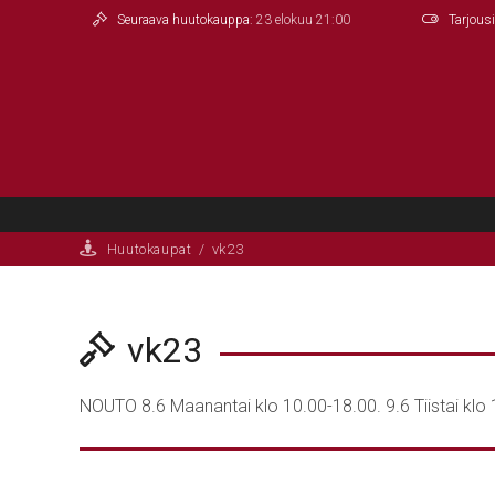
Seuraava huutokauppa:
23 elokuu 21:00
Tarjous
Huutokaupat
/
vk23
vk23
NOUTO 8.6 Maanantai klo 10.00-18.00. 9.6 Tiistai klo 1