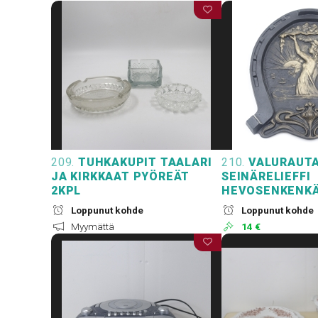
209.
TUHKAKUPIT TAALARI
210.
VALURAUTA
JA KIRKKAAT PYÖREÄT
SEINÄRELIEFFI
2KPL
HEVOSENKENK
Loppunut kohde
Loppunut kohde
Myymättä
14 €