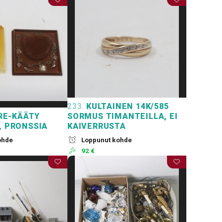
233.
KULTAINEN 14K/585
RE-KÄÄTY
SORMUS TIMANTEILLA, EI
, PRONSSIA
KAIVERRUSTA
ohde
Loppunut kohde
92 €