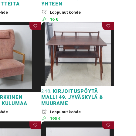
UTTEITA
YHTEEN
ohde
Loppunut kohde
16 €
248.
KIRJOITUSPÖYTÄ
RKKINEN
MALLI 49. JYVÄSKYLÄ &
, KULUMAA
MUURAME
ohde
Loppunut kohde
195 €