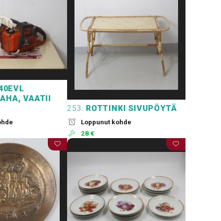
40EVL
AHA, VAATII
253.
ROTTINKI SIVUPÖYTÄ
ohde
Loppunut kohde
28 €