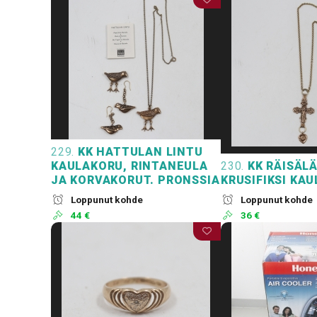
229.
KK HATTULAN LINTU
KAULAKORU, RINTANEULA
230.
KK RÄISÄL
JA KORVAKORUT. PRONSSIA
KRUSIFIKSI KA
Loppunut kohde
Loppunut kohde
44 €
36 €