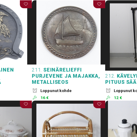
INEN
211.
SEINÄRELIEFFI
PURJEVENE JA MAJAKKA,
212.
KÄVELYK
Ä
METALLISEOS
PITUUS SÄ
Loppunut kohde
Loppunut k
16 €
12 €