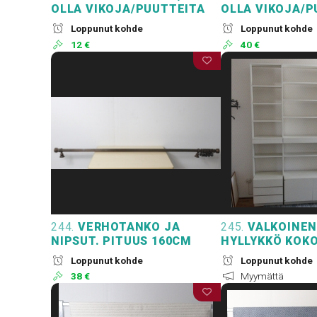
OLLA VIKOJA/PUUTTEITA
OLLA VIKOJA/P
Loppunut kohde
Loppunut kohde
12 €
40 €
244.
VERHOTANKO JA
245.
VALKOINEN
NIPSUT. PITUUS 160CM
HYLLYKKÖ KOK
Loppunut kohde
Loppunut kohde
38 €
Myymättä