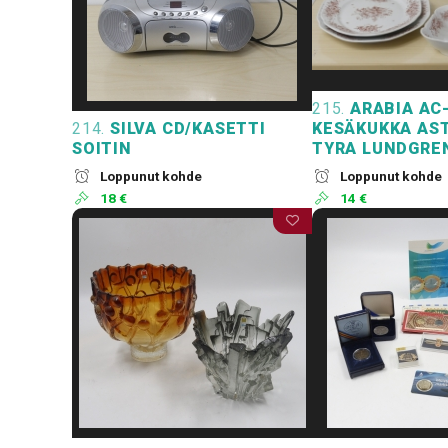
215.
ARABIA AC
214.
SILVA CD/KASETTI
KESÄKUKKA AST
SOITIN
TYRA LUNDGRE
Loppunut kohde
Loppunut kohde
18 €
14 €