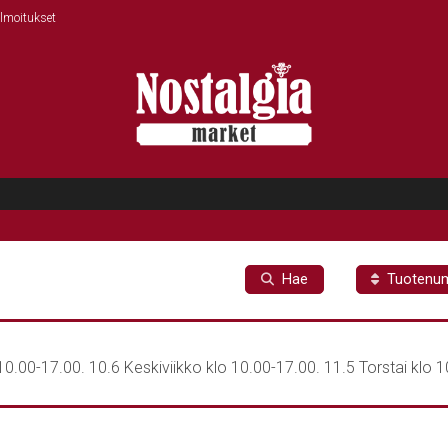
ilmoitukset
Hae
Tuotenu
0.00-17.00. 10.6 Keskiviikko klo 10.00-17.00. 11.5 Torstai klo 10.