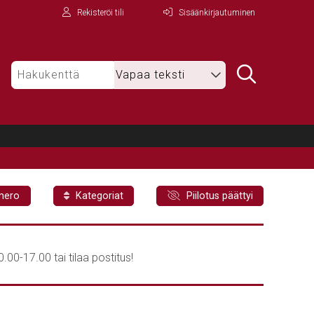
Rekisteröi tili
Sisäänkirjautuminen
mero
Kategoriat
Piilotus päättyi
00-17.00 tai tilaa postitus!