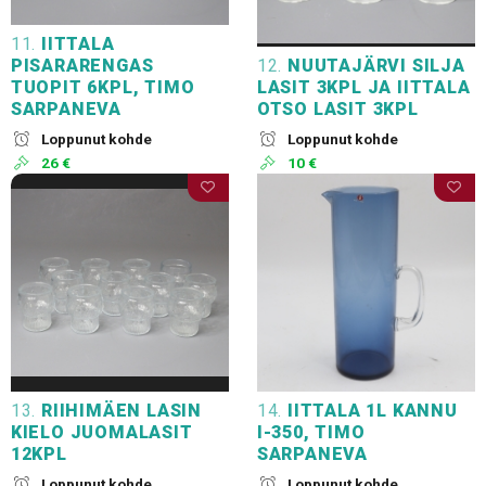
11.
IITTALA
PISARARENGAS
12.
NUUTAJÄRVI SILJA
TUOPIT 6KPL, TIMO
LASIT 3KPL JA IITTALA
SARPANEVA
OTSO LASIT 3KPL
Loppunut kohde
Loppunut kohde
26 €
10 €
13.
RIIHIMÄEN LASIN
14.
IITTALA 1L KANNU
KIELO JUOMALASIT
I-350, TIMO
12KPL
SARPANEVA
Loppunut kohde
Loppunut kohde