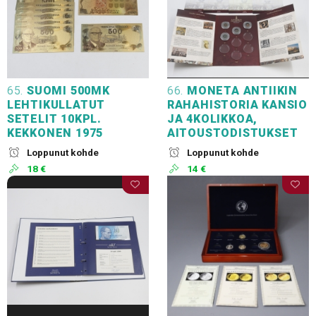
65.
SUOMI 500MK
66.
MONETA ANTIIKIN
LEHTIKULLATUT
RAHAHISTORIA KANSIO
SETELIT 10KPL.
JA 4KOLIKKOA,
KEKKONEN 1975
AITOUSTODISTUKSET
Loppunut kohde
Loppunut kohde
18 €
14 €