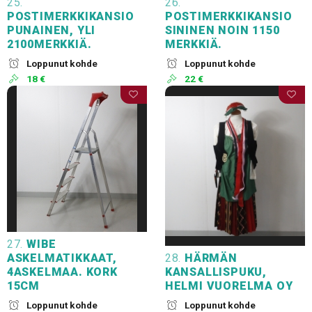
25.
26.
POSTIMERKKIKANSIO
POSTIMERKKIKANSIO
PUNAINEN, YLI
SININEN NOIN 1150
2100MERKKIÄ.
MERKKIÄ.
Loppunut kohde
Loppunut kohde
18 €
22 €
27.
WIBE
ASKELMATIKKAAT,
28.
HÄRMÄN
4ASKELMAA. KORK
KANSALLISPUKU,
15CM
HELMI VUORELMA OY
Loppunut kohde
Loppunut kohde