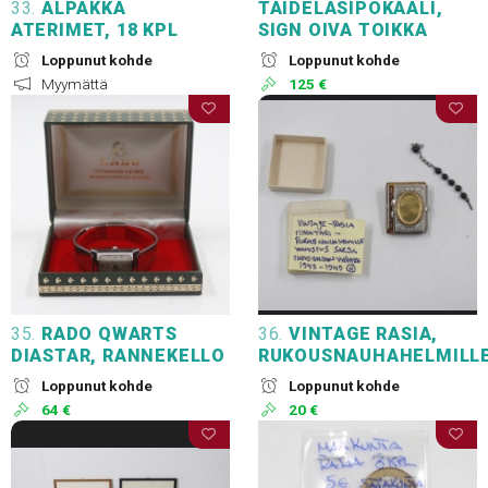
33.
ALPAKKA
TAIDELASIPOKAALI,
ATERIMET, 18 KPL
SIGN OIVA TOIKKA
Loppunut kohde
Loppunut kohde
Myymättä
125 €
35.
RADO QWARTS
36.
VINTAGE RASIA,
DIASTAR, RANNEKELLO
RUKOUSNAUHAHELMILL
Loppunut kohde
Loppunut kohde
64 €
20 €