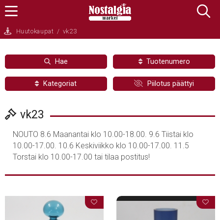
Huutokaupat
/
vk23
Hae
Tuotenumero
Kategoriat
Piilotus päättyi
vk23
NOUTO 8.6 Maanantai klo 10.00-18.00. 9.6 Tiistai klo
10.00-17.00. 10.6 Keskiviikko klo 10.00-17.00. 11.5
Torstai klo 10.00-17.00 tai tilaa postitus!