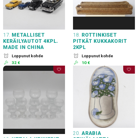
17.
METALLISET
18.
ROTTINKISET
KERÄILYAUTOT 4KPL.
PITKÄT KUKKAKORIT
MADE IN CHINA
2KPL
Loppunut kohde
Loppunut kohde
32 €
10 €
20.
ARABIA