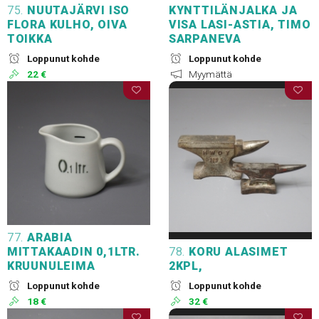
75.
NUUTAJÄRVI ISO
KYNTTILÄNJALKA JA
FLORA KULHO, OIVA
VISA LASI-ASTIA, TIMO
TOIKKA
SARPANEVA
Loppunut kohde
Loppunut kohde
22 €
Myymättä
77.
ARABIA
MITTAKAADIN 0,1LTR.
78.
KORU ALASIMET
KRUUNULEIMA
2KPL,
Loppunut kohde
Loppunut kohde
18 €
32 €