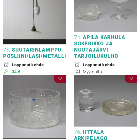
74.
APILA KARHULA
SOKERIKKO JA
73.
SUUTARINLAMPPU.
NUUTAJÄRVI
POSLIINI/LASI/METALLI
TARJOILUKULHO
Loppunut kohde
Loppunut kohde
34 €
Myymättä
76.
IITTALA
ARKIPELAGO