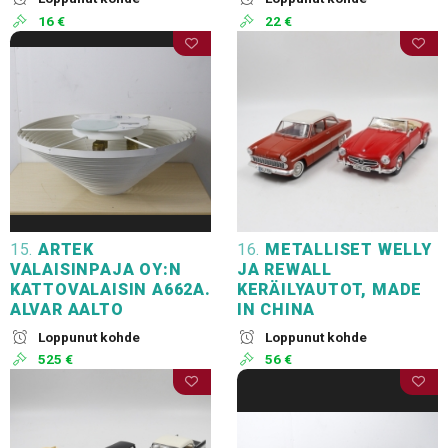
16 €
22 €
15.
ARTEK
16.
METALLISET WELLY
VALAISINPAJA OY:N
JA REWALL
KATTOVALAISIN A662A.
KERÄILYAUTOT, MADE
ALVAR AALTO
IN CHINA
Loppunut kohde
Loppunut kohde
525 €
56 €