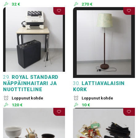
32 €
270 €
29.
ROYAL STANDARD
NÄPPÄINHAITARI JA
30.
LATTIAVALAISIN
NUOTTITELINE
KORK
Loppunut kohde
Loppunut kohde
120 €
10 €