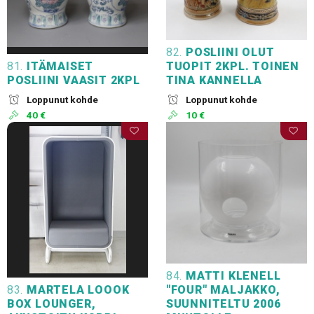
82.
POSLIINI OLUT
81.
ITÄMAISET
TUOPIT 2KPL. TOINEN
POSLIINI VAASIT 2KPL
TINA KANNELLA
Loppunut kohde
Loppunut kohde
40 €
10 €
84.
MATTI KLENELL
83.
MARTELA LOOOK
"FOUR" MALJAKKO,
BOX LOUNGER,
SUUNNITELTU 2006