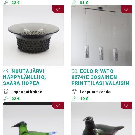
22 €
34 €
49.
NUUTAJÄRVI
50.
EGLO RIVATO
NÄPPYLÄKULHO,
92741E 3OSAINEN
SAARA HOPEA
PRINTTILASI VALAISIN
Loppunut kohde
Loppunut kohde
22 €
10 €