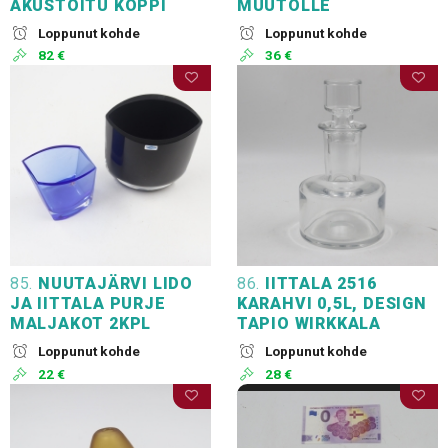
AKUSTOITU KOPPI
MUUTOLLE
Loppunut kohde
Loppunut kohde
82 €
36 €
85.
NUUTAJÄRVI LIDO
86.
IITTALA 2516
JA IITTALA PURJE
KARAHVI 0,5L, DESIGN
MALJAKOT 2KPL
TAPIO WIRKKALA
Loppunut kohde
Loppunut kohde
22 €
28 €