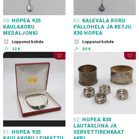
59.
HOPEA 925
60.
KALEVALA KORU
KAULAKORU
PALLOHELA JA KETJU.
MEDALJONKI
830 HOPEA
Loppunut kohde
Loppunut kohde
12 €
30 €
62.
HOPEA 830
LAUTASLIINA JA
61.
HOPEA 925
SERVETTIRENKAAT
KAULAKORU LEIMATTU.
6KPL