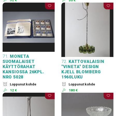
52 €
30 €
71.
MONETA
SUOMALAISET
72.
KATTOVALAISIN
KÄYTTÖRAHAT
"VINETA" DESIGN
KANSIOSSA 26KPL.
KJELL BLOMBERG
NRO 5028
1960LUKU
Loppunut kohde
Loppunut kohde
12 €
180 €