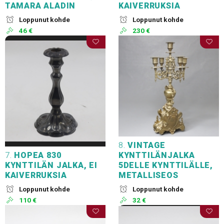
TAMARA ALADIN
KAIVERRUKSIA
Loppunut kohde
Loppunut kohde
46 €
230 €
8.
VINTAGE
7.
HOPEA 830
KYNTTILÄNJALKA
KYNTTILÄN JALKA, EI
5DELLE KYNTTILÄLLE,
KAIVERRUKSIA
METALLISEOS
Loppunut kohde
Loppunut kohde
110 €
32 €