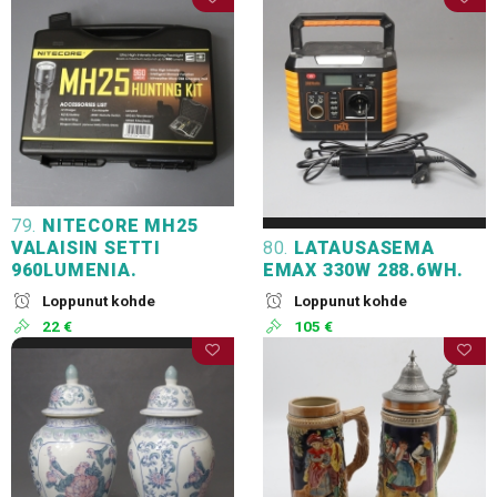
79.
NITECORE MH25
VALAISIN SETTI
80.
LATAUSASEMA
960LUMENIA.
EMAX 330W 288.6WH.
Loppunut kohde
Loppunut kohde
22 €
105 €