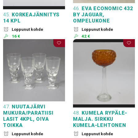
46.
EVA ECONOMIC 432
45.
KORKEAJÄNNITYS
BY JAGUAR,
14 KPL
OMPELUKONE
Loppunut kohde
Loppunut kohde
16 €
42 €
47.
NUUTAJÄRVI
MUKURA/PARATIISI
48.
KUMELA RYPÄLE-
LASIT 4KPL, OIVA
MALJA. SIRKKU
TOIKKA
KUMELA-LEHTONEN
Loppunut kohde
Loppunut kohde