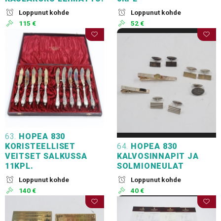
Loppunut kohde
Loppunut kohde
115 €
52 €
63.
HOPEA 830
KORISTEELLISET
64.
HOPEA 830
VEITSET SALKUSSA
KALVOSINNAPIT JA
11KPL.
SOLMIONEULAT
Loppunut kohde
Loppunut kohde
140 €
40 €