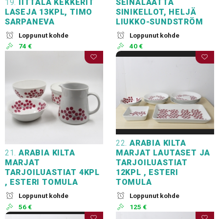
19.
IITTALA KEKKERIT
SEINÄLAATTA
LASEJA 13KPL, TIMO
SINIKELLOT, HELJÄ
SARPANEVA
LIUKKO-SUNDSTRÖM
Loppunut kohde
Loppunut kohde
74 €
40 €
22.
ARABIA KILTA
21.
ARABIA KILTA
MARJAT LAUTASET JA
MARJAT
TARJOILUASTIAT
TARJOILUASTIAT 4KPL
12KPL , ESTERI
, ESTERI TOMULA
TOMULA
Loppunut kohde
Loppunut kohde
56 €
125 €