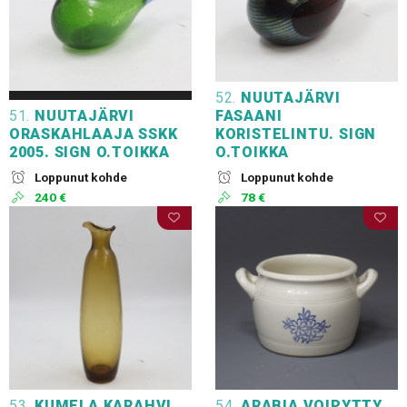
52.
NUUTAJÄRVI
51.
NUUTAJÄRVI
FASAANI
ORASKAHLAAJA SSKK
KORISTELINTU. SIGN
2005. SIGN O.TOIKKA
O.TOIKKA
Loppunut kohde
Loppunut kohde
240 €
78 €
53.
KUMELA KARAHVI,
54.
ARABIA VOIPYTTY,