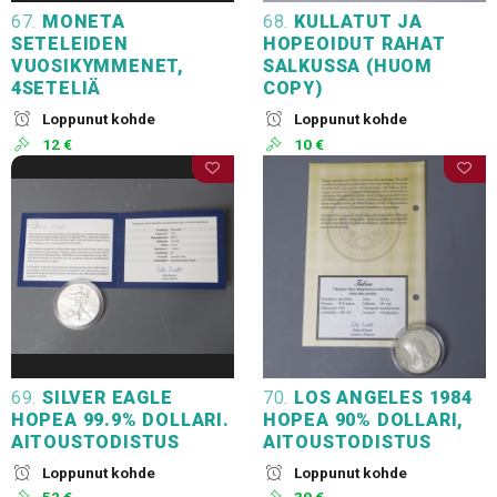
67.
MONETA
68.
KULLATUT JA
SETELEIDEN
HOPEOIDUT RAHAT
VUOSIKYMMENET,
SALKUSSA (HUOM
4SETELIÄ
COPY)
Loppunut kohde
Loppunut kohde
12 €
10 €
69.
SILVER EAGLE
70.
LOS ANGELES 1984
HOPEA 99.9% DOLLARI.
HOPEA 90% DOLLARI,
AITOUSTODISTUS
AITOUSTODISTUS
Loppunut kohde
Loppunut kohde