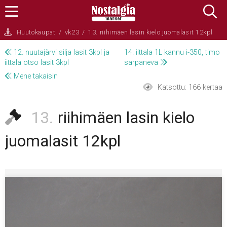
Huutokaupat
/
vk23
/
13. riihimäen lasin kielo juomalasit 12kpl
12. nuutajärvi silja lasit 3kpl ja
14. iittala 1L kannu i-350, timo
iittala otso lasit 3kpl
sarpaneva
Mene takaisin
Katsottu:
166 kertaa
13.
riihimäen lasin kielo
juomalasit 12kpl