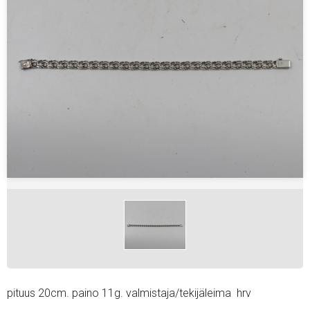
pituus 20cm. paino 11g. valmistaja/tekijäleima hrv