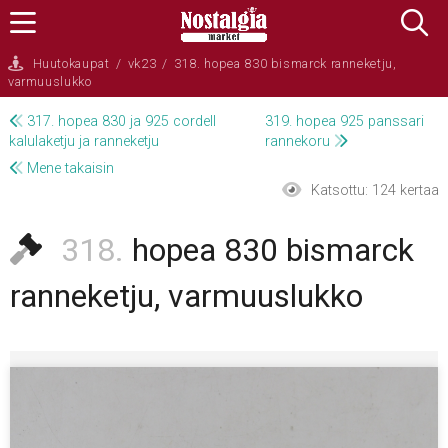
Huutokaupat
/
vk23
/
318. hopea 830 bismarck ranneketju,
varmuuslukko
317. hopea 830 ja 925 cordell
319. hopea 925 panssari
kalulaketju ja ranneketju
rannekoru
Mene takaisin
Katsottu:
124 kertaa
318.
hopea 830 bismarck
ranneketju, varmuuslukko