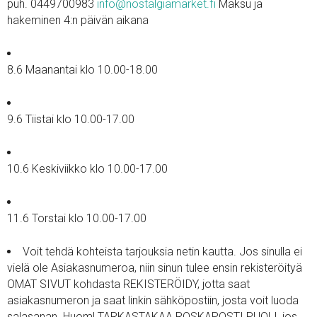
puh. 0449700983
info@nostalgiamarket.fi
Maksu ja
hakeminen 4:n päivän aikana
8.6 Maanantai klo 10.00-18.00
9.6 Tiistai klo 10.00-17.00
10.6 Keskiviikko klo 10.00-17.00
11.6 Torstai klo 10.00-17.00
Voit tehdä kohteista tarjouksia netin kautta. Jos sinulla ei
vielä ole Asiakasnumeroa, niin sinun tulee ensin rekisteröityä
OMAT SIVUT kohdasta REKISTERÖIDY, jotta saat
asiakasnumeron ja saat linkin sähköpostiin, josta voit luoda
salasanan. Huom! TARKASTAKAA ROSKAPOSTI PUOLI, jos