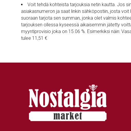
Voit tehdä kohteista tarjouksia netin kautta. Jos s
asiakasnumeron ja saat linkin sähköpostiin, josta voi
suoraan tarjota sen summan, jonka olet valmis koh
tarjouksen ollessa kyseessä aikaisemmin jätetty voitt
myyntiprovisio joka on 15.06 %. Esimerkiksi näin: Vasa
tulee 11,51 €