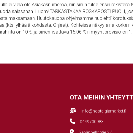
inulla ei vielä ole Asiakasnumeroa, niin sinun tulee ensin rekis
t luoda salasanan. Huom! TARKASTAKAA ROSKAPOSTI PUOLI, jos link
teesta maksamaan. Huutokauppa ohjelmamme huolehtii korotuksi
aa (kts. ylhäälä kohdasta: Ohjeet). Kohteissa näkyy aina korkei
rahinta on 10 €, ja siihen lisättävä 15,06 %:n myyntiprovisio on 
OTA MEIHIN YHTEYT
info@nostalgiamarket.fi
0449700983
Sepänpellontie 2 A