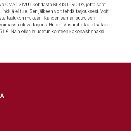
teröityä OMAT SIVUT kohdasta REKISTERÖIDY, jotta saat
kiä ei tule. Sen jälkeen voit tehdä tarjouksesi. Voit
sta taulukon mukaan. Kahden saman suuruisen
n voimassa oleva tarjous. Huom! Vasarahintaan lisätään
1,51 €. Näin ollen huudetun kohteen kokonaishinnaksi
TÄ