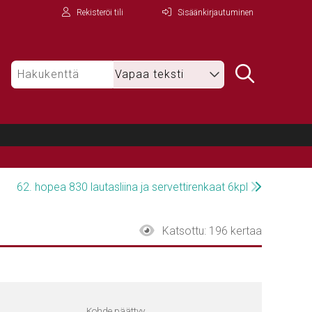
Rekisteröi tili
Sisäänkirjautuminen
62. hopea 830 lautasliina ja servettirenkaat 6kpl
Katsottu:
196 kertaa
Kohde päättyy