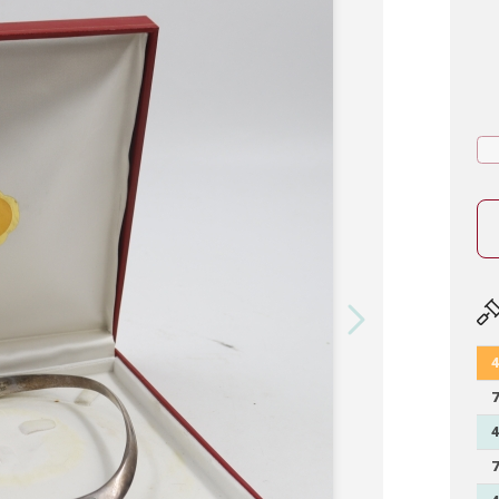
4
7
4
7