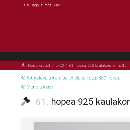
Tarjousilmoitukset
Huutokaupat
/
vk23
/
61. hopea 925 kaulakoru leimattu.
60. kalevala koru pallohela ja ketju. 830 hopea
Mene takaisin
61.
hopea 925 kaulakor