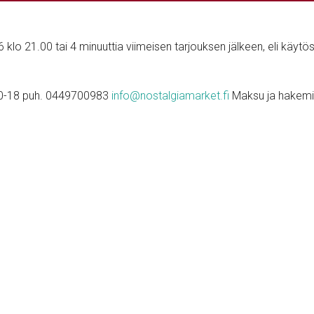
klo 21.00 tai 4 minuuttia viimeisen tarjouksen jälkeen, eli käytö
O 10-18 puh. 0449700983
info@nostalgiamarket.fi
Maksu ja hakemi