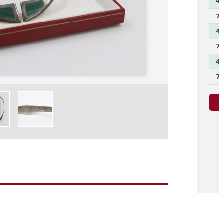
4
7
4
7
4
7