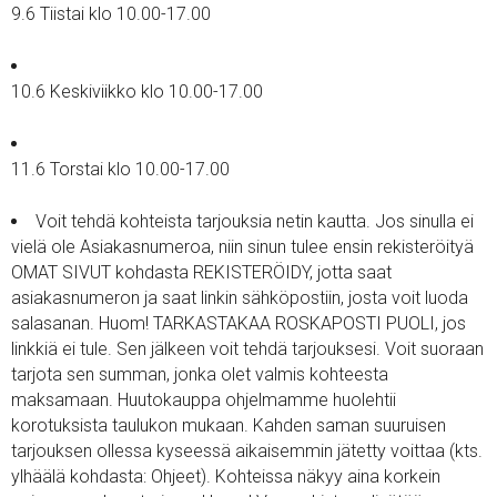
9.6 Tiistai klo 10.00-17.00
10.6 Keskiviikko klo 10.00-17.00
11.6 Torstai klo 10.00-17.00
Voit tehdä kohteista tarjouksia netin kautta. Jos sinulla ei
vielä ole Asiakasnumeroa, niin sinun tulee ensin rekisteröityä
OMAT SIVUT kohdasta REKISTERÖIDY, jotta saat
asiakasnumeron ja saat linkin sähköpostiin, josta voit luoda
salasanan. Huom! TARKASTAKAA ROSKAPOSTI PUOLI, jos
linkkiä ei tule. Sen jälkeen voit tehdä tarjouksesi. Voit suoraan
tarjota sen summan, jonka olet valmis kohteesta
maksamaan. Huutokauppa ohjelmamme huolehtii
korotuksista taulukon mukaan. Kahden saman suuruisen
tarjouksen ollessa kyseessä aikaisemmin jätetty voittaa (kts.
ylhäälä kohdasta: Ohjeet). Kohteissa näkyy aina korkein