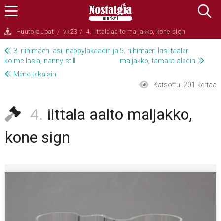
Huutokaupat
/
vk23
/
4. iittala aalto maljakko, kone sign
3. riihimäen lasi, näppyläkaadin ja
5. riihimäen lasi taalari
kolme lasia, nanny still
maljakko, tamara aladin
Mene takaisin
Katsottu:
201 kertaa
4.
iittala aalto maljakko,
kone sign