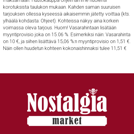
maksamaan. Huutokauppa ohjelmamme huolehtii
korotuksista taulukon mukaan. Kahden saman suuruisen
tarjouksen ollessa kyseessä aikaisemmin jätetty voittaa (kts.
ylhäälä kohdasta: Ohjeet). Kohteissa näkyy aina korkein
voimassa oleva tarjous. Huom! Vasarahintaan lisätään
myyntiprovisio joka on 15.06 %. Esimerkiksi näin: Vasarahinta
on 10 €, ja siihen lisättävä 15,06 %:n myyntiprovisio on 1,51 €.
Näin ollen huudetun kohteen kokonaishinnaksi tulee 11,51 €