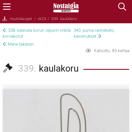
Huutokaupat
/
vk23
/
339. kaulakoru
338. kalevala korun viipurin rinkilä
340. puma rannekello,
korvakorut
kaiverrukset
Mene takaisin
Katsottu:
83 kertaa
339.
kaulakoru